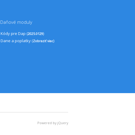
Daňové moduly
Kódy pre Dap (
)
2025.0129
Dane a poplatky (
)
Zobraziť viac
Powered by jQuery