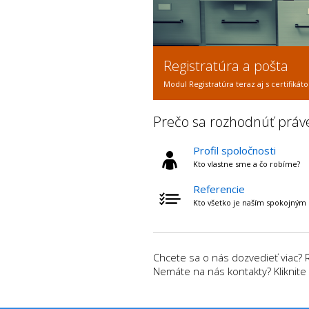
Registratúra a pošta
Modul Registratúra teraz aj s certifik
Prečo sa rozhodnúť práv
Profil spoločnosti
Kto vlastne sme a čo robíme?
Referencie
Kto všetko je naším spokojným
Chcete sa o nás dozvedieť viac? 
Nemáte na nás kontakty? Kliknite