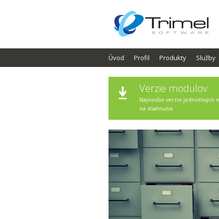
Úvod
Profil
Produkty
Služby
Verzie modulov
Najnovšie verzie jednotlivých
na stiahnutie