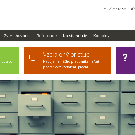
Prevádzka spoločn
Zverejňovanie
Referencie
Na stiahnutie
Kontakty
Vzdialený prístup
 modulov
Napojenie nášho pracovníka na Váš
počítač cez vzdialenú plochu