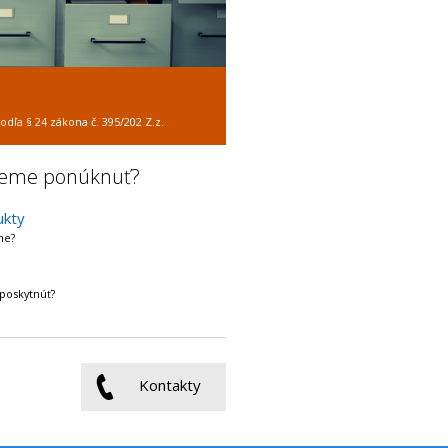
dľa § 24 zákona č. 395/202 Z.z.
žeme ponúknuť?
ukty
me?
poskytnúť?
Kontakty