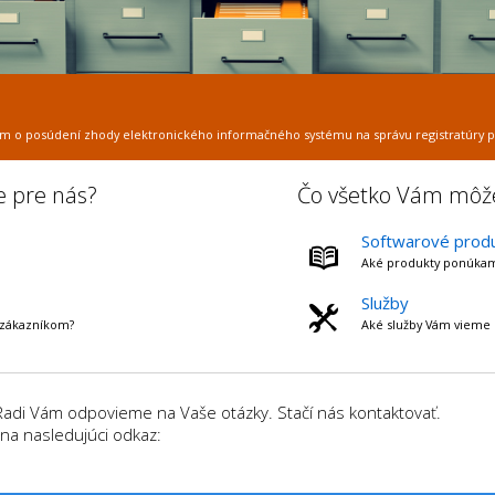
átom o posúdení zhody elektronického informačného systému na správu registratúry po
e pre nás?
Čo všetko Vám mô
Softwarové prod
Aké produkty ponúka
Služby
 zákazníkom?
Aké služby Vám vieme 
Radi Vám odpovieme na Vaše otázky. Stačí nás kontaktovať.
 na nasledujúci odkaz: