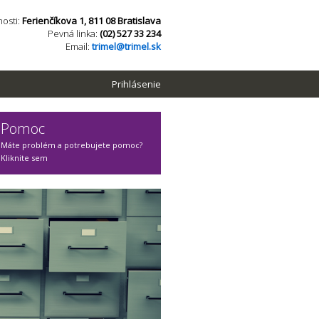
osti:
Ferienčíkova 1, 811 08 Bratislava
Pevná linka:
(02) 527 33 234
Email:
trimel@trimel.sk
Prihlásenie
Pomoc
Máte problém a potrebujete pomoc?
Kliknite sem