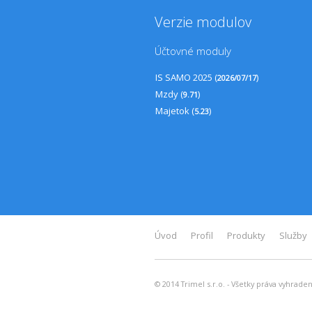
Verzie modulov
Účtovné moduly
IS SAMO 2025 (
)
2026/07/17
Mzdy (
)
9.71
Majetok (
)
5.23
Úvod
Profil
Produkty
Služby
© 2014 Trimel s.r.o. - Všetky práva vyhrade