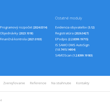
Ostatné moduly
Programový rozpočet (
)
Evidencia obyvateľov (
)
2024.0314
5.12
Objednávky (
)
Registratúra (
)
2023.1018
2026.0427
Finančná kontrola (
)
EPodpis (
)
2021.0103
2.2.8399.19715
IS SAMO DMS AutoSign
(
)
1.0.7415.14004
SAMOScan (
)
1.2.8399.19183
Zverejňovanie
Referencie
Na stiahnutie
Kontakty
né