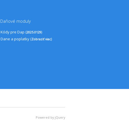
Daňové moduly
Kódy pre Dap (
)
2025.0129
Dane a poplatky (
)
Zobraziť viac
Powered by jQuery