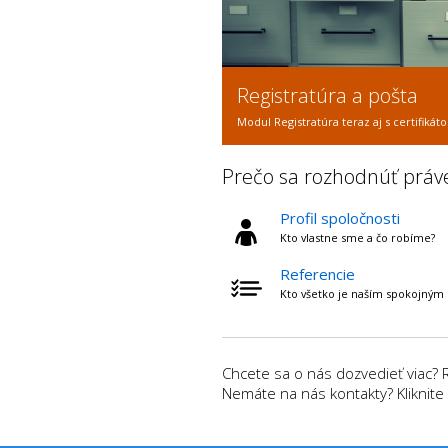
Registratúra a pošta
Modul Registratúra teraz aj s certifik
Prečo sa rozhodnúť práv
Profil spoločnosti
Kto vlastne sme a čo robíme?
Referencie
Kto všetko je naším spokojným
Chcete sa o nás dozvedieť viac? 
Nemáte na nás kontakty? Kliknite