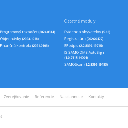
Ostatné moduly
Programový rozpočet (
)
Evidencia obyvateľov (
)
2024.0314
5.12
Objednávky (
)
Registratúra (
)
2023.1018
2026.0427
Finančná kontrola (
)
EPodpis (
)
2021.0103
2.2.8399.19715
IS SAMO DMS AutoSign
(
)
1.0.7415.14004
SAMOScan (
)
1.2.8399.19183
Zverejňovanie
Referencie
Na stiahnutie
Kontakty
né