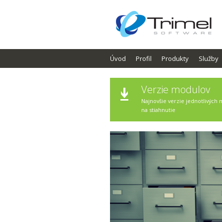
Úvod
Profil
Produkty
Služby
Verzie modulov
Najnovšie verzie jednotlivých
na stiahnutie