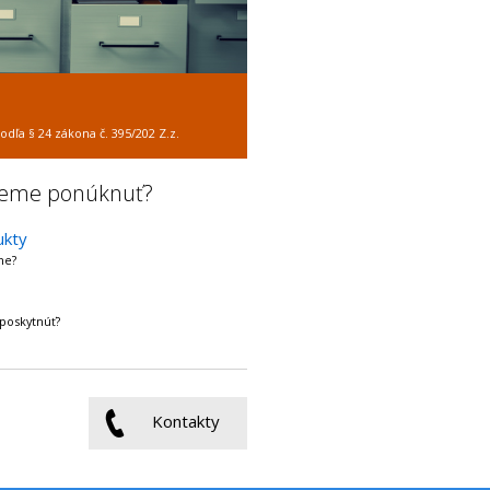
dľa § 24 zákona č. 395/202 Z.z.
žeme ponúknuť?
ukty
me?
poskytnúť?
Kontakty