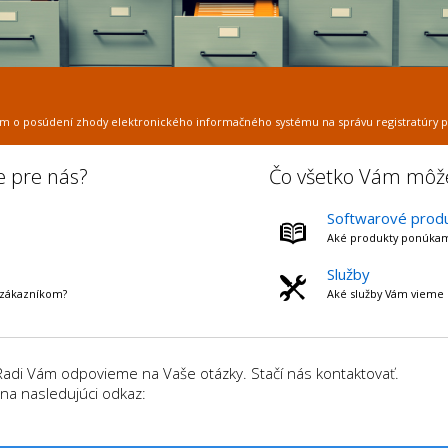
átom o posúdení zhody elektronického informačného systému na správu registratúry po
e pre nás?
Čo všetko Vám mô
Softwarové prod
Aké produkty ponúka
Služby
 zákazníkom?
Aké služby Vám vieme 
Radi Vám odpovieme na Vaše otázky. Stačí nás kontaktovať.
 na nasledujúci odkaz: