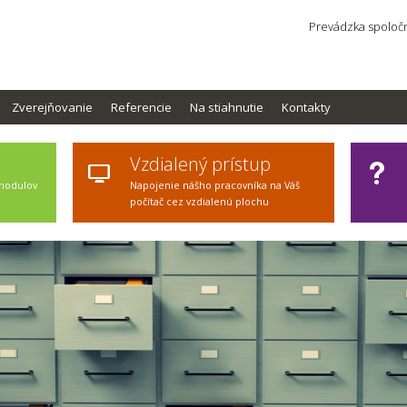
Prevádzka spoločn
Zverejňovanie
Referencie
Na stiahnutie
Kontakty
Vzdialený prístup
 modulov
Napojenie nášho pracovníka na Váš
počítač cez vzdialenú plochu