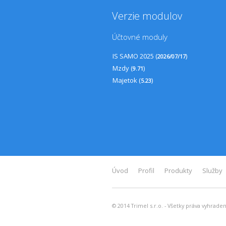
Verzie modulov
Účtovné moduly
IS SAMO 2025 (
)
2026/07/17
Mzdy (
)
9.71
Majetok (
)
5.23
Úvod
Profil
Produkty
Služby
© 2014 Trimel s.r.o. - Všetky práva vyhrade