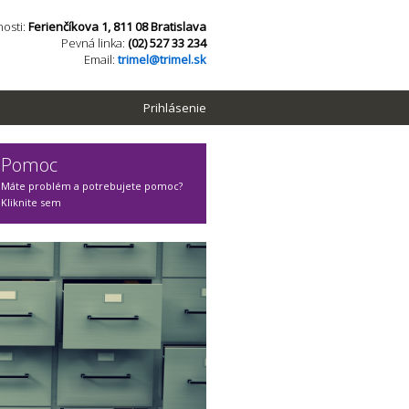
osti:
Ferienčíkova 1, 811 08 Bratislava
Pevná linka:
(02) 527 33 234
Email:
trimel@trimel.sk
Prihlásenie
Pomoc
Máte problém a potrebujete pomoc?
Kliknite sem