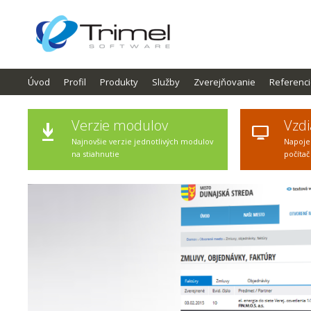
Úvod
Profil
Produkty
Služby
Zverejňovanie
Referenc
Verzie modulov
Vzdi
Najnovšie verzie jednotlivých modulov
Napoje
na stiahnutie
počítač