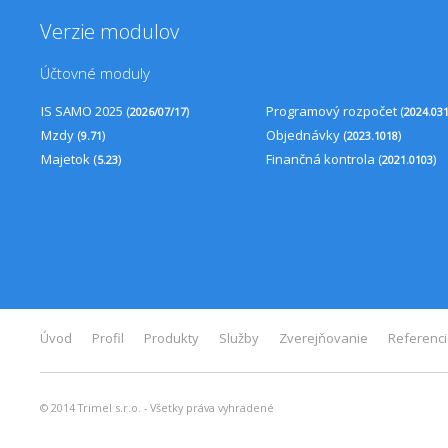
Verzie modulov
Účtovné moduly
IS SAMO 2025 (
)
Programový rozpočet (
2026/07/17
2024.03
Mzdy (
)
Objednávky (
)
9.71
2023.1018
Majetok (
)
Finančná kontrola (
)
5.23
2021.0103
Úvod
Profil
Produkty
Služby
Zverejňovanie
Referenc
© 2014 Trimel s.r.o. - Všetky práva vyhradené