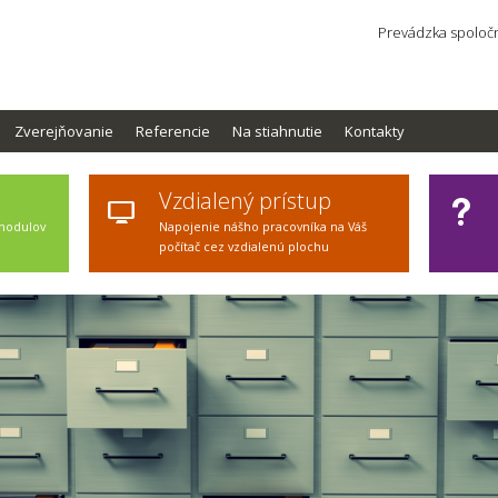
Prevádzka spoločn
Zverejňovanie
Referencie
Na stiahnutie
Kontakty
Vzdialený prístup
 modulov
Napojenie nášho pracovníka na Váš
počítač cez vzdialenú plochu