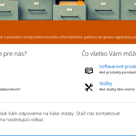
átom o posúdení zhody elektronického informačného systému na správu registratúry po
e pre nás?
Čo všetko Vám mô
Softwarové prod
Aké produkty ponúka
Služby
 zákazníkom?
Aké služby Vám vieme 
Radi Vám odpovieme na Vaše otázky. Stačí nás kontaktovať.
 na nasledujúci odkaz: