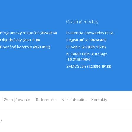
Ostatné moduly
Programový rozpočet (
)
Evidencia obyvateľov (
)
2024.0314
5.12
Objednávky (
)
Registratúra (
)
2023.1018
2026.0427
Finančná kontrola (
)
EPodpis (
)
2021.0103
2.2.8399.19715
IS SAMO DMS AutoSign
(
)
1.0.7415.14004
SAMOScan (
)
1.2.8399.19183
Zverejňovanie
Referencie
Na stiahnutie
Kontakty
né