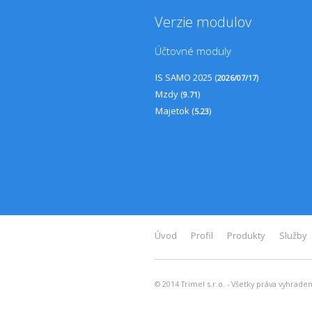
Verzie modulov
Účtovné moduly
IS SAMO 2025 (
)
2026/07/17
Mzdy (
)
9.71
Majetok (
)
5.23
Úvod
Profil
Produkty
Služby
© 2014 Trimel s.r.o. - Všetky práva vyhrade