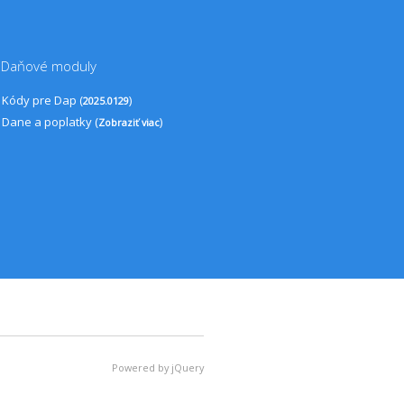
Daňové moduly
Kódy pre Dap (
)
2025.0129
Dane a poplatky (
)
Zobraziť viac
Powered by jQuery