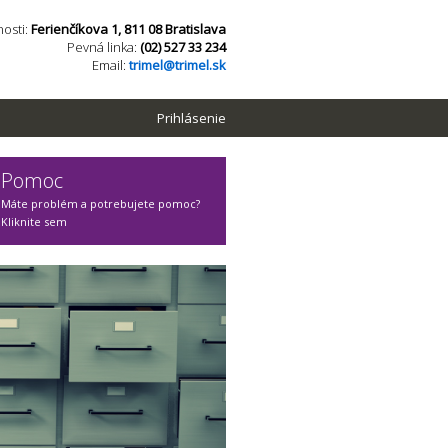
osti:
Ferienčíkova 1, 811 08 Bratislava
Pevná linka:
(02) 527 33 234
Email:
trimel@trimel.sk
Prihlásenie
Pomoc
Máte problém a potrebujete pomoc?
Kliknite sem