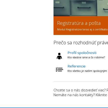
Registratúra a pošta
Modul Registratúra teraz aj s certifik
Prečo sa rozhodnúť práv
Profil spoločnosti
Kto vlastne sme a čo robíme?
Referencie
Kto všetko je naším spokojným
Chcete sa o nás dozvedieť viac? 
Nemáte na nás kontakty? Kliknite