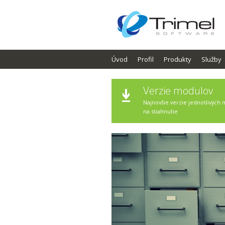
Úvod
Profil
Produkty
Služby
Verzie modulov
Najnovšie verzie jednotlivých
na stiahnutie