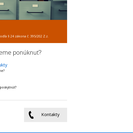
dľa § 24 zákona č. 395/202 Z.z.
žeme ponúknuť?
ukty
me?
poskytnúť?
Kontakty