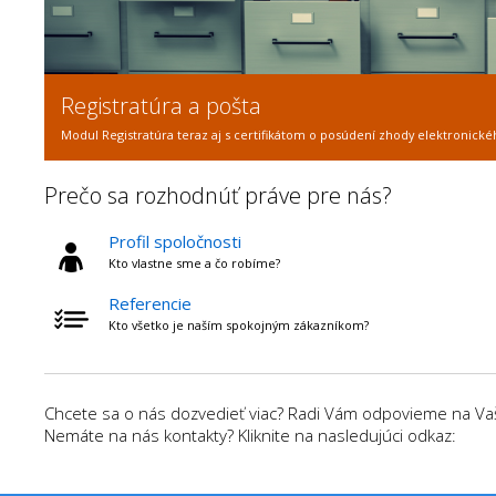
Registratúra a pošta
Modul Registratúra teraz aj s certifikátom o posúdení zhody elektronické
Prečo sa rozhodnúť práve pre nás?
Profil spoločnosti
Kto vlastne sme a čo robíme?
Referencie
Kto všetko je naším spokojným zákazníkom?
Chcete sa o nás dozvedieť viac? Radi Vám odpovieme na Vaše
Nemáte na nás kontakty? Kliknite na nasledujúci odkaz: