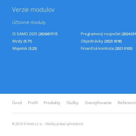
Verzie modulov
Účtovné moduly
IS SAMO 2025 (
)
Programový rozpočet (
2026/07/17
2024.03
Mzdy (
)
Objednávky (
)
9.71
2023.1018
Majetok (
)
Finančná kontrola (
)
5.23
2021.0103
Úvod
Profil
Produkty
Služby
Zverejňovanie
Referenc
© 2014 Trimel s.r.o. - Všetky práva vyhradené