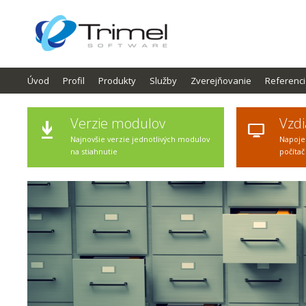
Úvod
Profil
Produkty
Služby
Zverejňovanie
Referenc
Verzie modulov
Vzdi
Najnovšie verzie jednotlivých modulov
Napoje
na stiahnutie
počítač