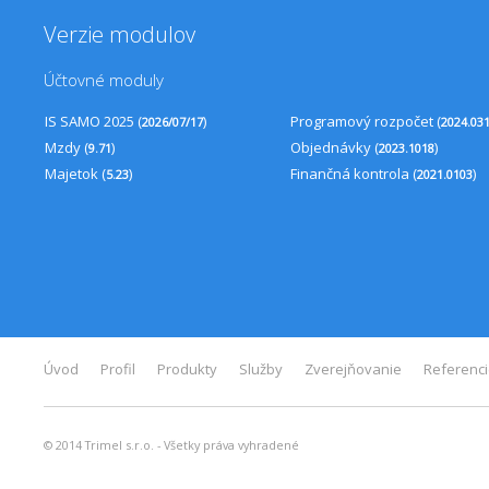
Verzie modulov
Účtovné moduly
IS SAMO 2025 (
)
Programový rozpočet (
2026/07/17
2024.03
Mzdy (
)
Objednávky (
)
9.71
2023.1018
Majetok (
)
Finančná kontrola (
)
5.23
2021.0103
Úvod
Profil
Produkty
Služby
Zverejňovanie
Referenc
© 2014 Trimel s.r.o. - Všetky práva vyhradené