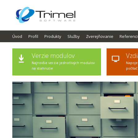
Úvod
Profil
Produkty
Služby
Zverejňovanie
Referenc
Verzie modulov
Vzdi
Najnovšie verzie jednotlivých modulov
Napoje
na stiahnutie
počítač