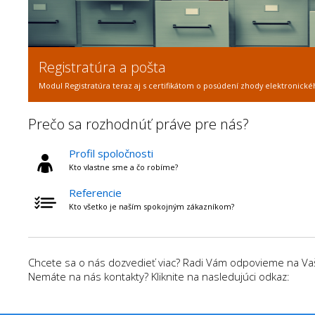
Registratúra a pošta
Modul Registratúra teraz aj s certifikátom o posúdení zhody elektronické
Prečo sa rozhodnúť práve pre nás?
Profil spoločnosti
Kto vlastne sme a čo robíme?
Referencie
Kto všetko je naším spokojným zákazníkom?
Chcete sa o nás dozvedieť viac? Radi Vám odpovieme na Vaše
Nemáte na nás kontakty? Kliknite na nasledujúci odkaz: