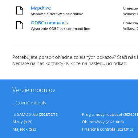
Mapdrive
Umiestn
Mapovanie sietových priečinkov
Veľkosť: 
ODBC commands
Umiestn
Vytvorenie ODBC cez command line
Veľkosť: 
Potrebujete poradiť ohľadne zdielaných odkazov? Stačí nás 
Nemáte na nás kontakty? Kliknite na nasledujúci odkaz:
Verzie modulov
Účtovné moduly
IS SAMO 2025 (
)
Programový rozpočet (
2026/07/17
2024.03
Mzdy (
)
Objednávky (
)
9.71
2023.1018
Majetok (
)
Finančná kontrola (
)
5.23
2021.0103