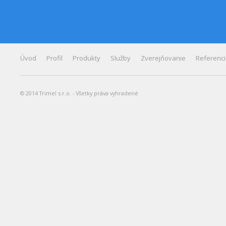
Úvod
Profil
Produkty
Služby
Zverejňovanie
Referenc
© 2014 Trimel s.r.o. - Všetky práva vyhradené