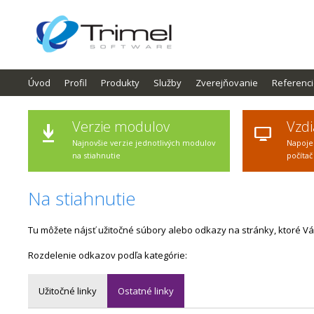
Úvod
Profil
Produkty
Služby
Zverejňovanie
Referenc
Verzie modulov
Vzdi
Najnovšie verzie jednotlivých modulov
Napoje
na stiahnutie
počítač
Na stiahnutie
Tu môžete nájsť užitočné súbory alebo odkazy na stránky, ktoré V
Rozdelenie odkazov podľa kategórie:
Užitočné linky
Ostatné linky