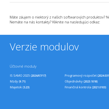
Máte záujem o niektorý z našich softwarových produktov? N
Nemáte na nás kontakty? Kliknite na nasledujúci odkaz:
Verzie modulov
Účtovné moduly
IS SAMO 2025 (
)
Programový rozpočet (
2026/07/17
2024.03
Mzdy (
)
Objednávky (
)
9.71
2023.1018
Majetok (
)
Finančná kontrola (
)
5.23
2021.0103