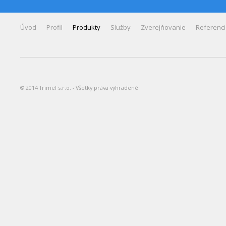
Úvod
Profil
Produkty
Služby
Zverejňovanie
Referenc
© 2014 Trimel s.r.o. - Všetky práva vyhradené