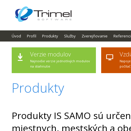
Úvod
Profil
Produkty
Služby
Zverejňovanie
Referenc
Verzie modulov
Vzdi
Najnovšie verzie jednotlivých modulov
Napoje
na stiahnutie
počítač
Produkty
Produkty IS SAMO sú určen
miestnych, mestských a ob